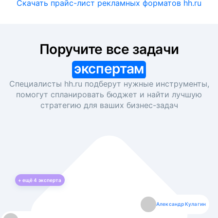
Скачать прайс-лист рекламных форматов hh.ru
Поручите все задачи
экспертам
Специалисты hh.ru подберут нужные инструменты,
помогут спланировать бюджет и найти лучшую
стратегию для ваших
бизнес-задач
+ ещё
4
эксперта
Екатерина Лазаренко
Александр Кулагин
Даниил Макаров
Борис Кашко
Юлия Изоитко