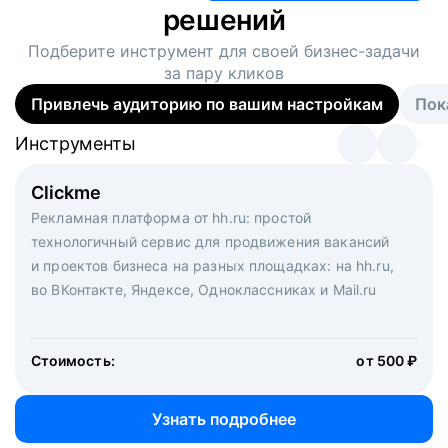
решений
Подберите инструмент для своей
бизнес-задачи
за пару кликов
Привлечь аудиторию по вашим настройкам
Пок
Инструменты
Инструменты
Инструменты
Виртуальный рекрутер
Clickme
Вакансия дня
Массовый подбор под ключ. Решите, сколько
Рекламная платформа от hh.ru: простой
Рекламный формат для вакансий на главной странице
кандидатов и когда вам нужно, и за дело возьмутся
технологичный сервис для продвижения вакансий
hh.ru. Увеличивает количество откликов
маркетологи, рекрутеры и проектные менеджеры
и проектов бизнеса на разных площадках: на hh.ru,
hh.ru с целым набором digital-инструментов
во ВКонтакте, Яндексе, Одноклассниках и Mail.ru
Стоимость:
от 200 000 ₽
Узнать подробнее
Стоимость:
от 500 ₽
Узнать подробнее
Узнать подробнее