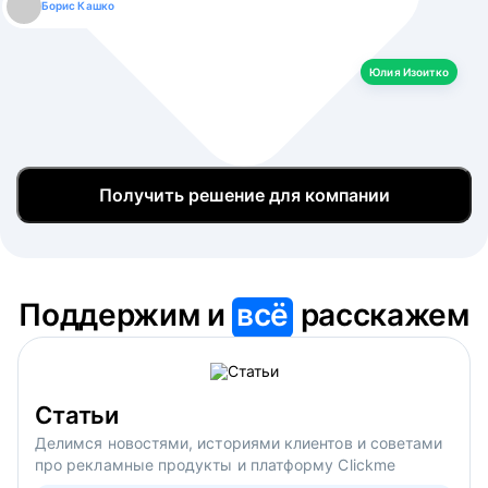
Борис Кашко
Юлия Изоитко
Александр Кулагин
Даниил Макаров
Екатерина Лазаренко
Юлия Изоитко
Получить решение для компании
Поддержим и
всё
расскажем
Статьи
Делимся новостями, историями клиентов и советами
про рекламные продукты и платформу Clickme