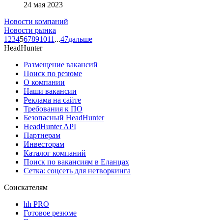
24 мая 2023
Новости компаний
Новости рынка
1
2
3
4
5
6
7
8
9
10
11
...
47
дальше
HeadHunter
Размещение вакансий
Поиск по резюме
О компании
Наши вакансии
Реклама на сайте
Требования к ПО
Безопасный HeadHunter
HeadHunter API
Партнерам
Инвесторам
Каталог компаний
Поиск по вакансиям в Еланцах
Сетка: соцсеть для нетворкинга
Соискателям
hh PRO
Готовое резюме