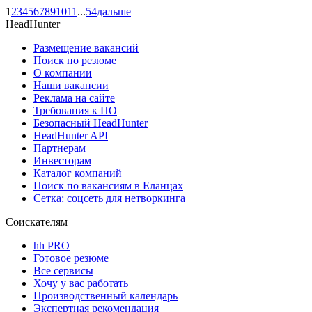
1
2
3
4
5
6
7
8
9
10
11
...
54
дальше
HeadHunter
Размещение вакансий
Поиск по резюме
О компании
Наши вакансии
Реклама на сайте
Требования к ПО
Безопасный HeadHunter
HeadHunter API
Партнерам
Инвесторам
Каталог компаний
Поиск по вакансиям в Еланцах
Сетка: соцсеть для нетворкинга
Соискателям
hh PRO
Готовое резюме
Все сервисы
Хочу у вас работать
Производственный календарь
Экспертная рекомендация