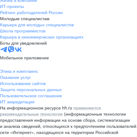
Жизнь в компании
область
ИТ-проекты
Рейтинг работодателей России
Валдай
Малая Вишера
Молодым специалистам
Окуловка
Пестово
Карьера для молодых специалистов
Сольцы
Старая Русса
Школа программистов
Карьера в некоммерческих организациях
Холм
Чудово
Боты для уведомлений
Мурманская область
Апатиты
Гаджиево
Заозерск
Мобильное приложение
Заполярный
Кандалакша
Кировск (Мурманская
Ковдор
Этика и комплаенс
область)
Оказание услуг
Кола
Мончегорск
Использование сайтов
Защита персональных данных
Оленегорск
Островной
Пользовательское соглашение
Полярные Зори
Полярный
ИТ аккредитация
Североморск
Снежногорск
На информационном ресурсе hh.ru
применяются
Республика Карелия
Беломорск
рекомендательные технологии
(информационные технологии
предоставления информации на основе сбора, систематизации
Кемь
Кондопога
и анализа сведений, относящихся к предпочтениям пользователей
Костомукша
Лахденпохья
сети «Интернет», находящихся на территории Российской
Медвежьегорск
Олонец