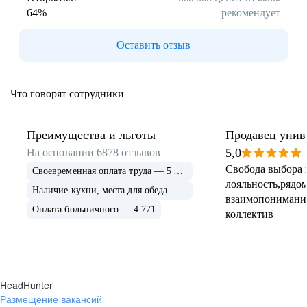
64
%
рекомендует
Буркина Фасо
Минск
Гомель
Могилев
Оставить отзыв
Витебск
Гродно
Брест
Архангельская
область
Что говорят сотрудники
Каргополь
Коряжма
Котлас
Мезень
Мирный
Новодвинск
Преимущества и льготы
Продавец унив
(Архангельская
5,0
На основании
6878
отзывов
область)
Свобода выбора 
Своевременная оплата труда — 5 675
Няндома
Онега
лояльность,рядом
Северодвинск
Сольвычегодск
Наличие кухни, места для обеда — 4 999
взаимопонимани
Шенкурск
Калининградская
Оплата больничного — 4 771
коллектив
область
Багратионовск
Балтийск
Гвардейск
Гурьевск
(Калининградская
область)
HeadHunter
Гусев
Зеленоградск
Размещение вакансий