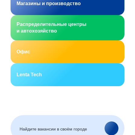
Магазины и производство
Распределительные центры
и автохозяйство
Офис
Lenta Tech
Москва
Санкт-Петербург
Екатеринбург
Новосибирск
Горно-Алтайск
Барнаул
Благовещенск
Архангельск
(Амурская область)
Астрахань
Белгород