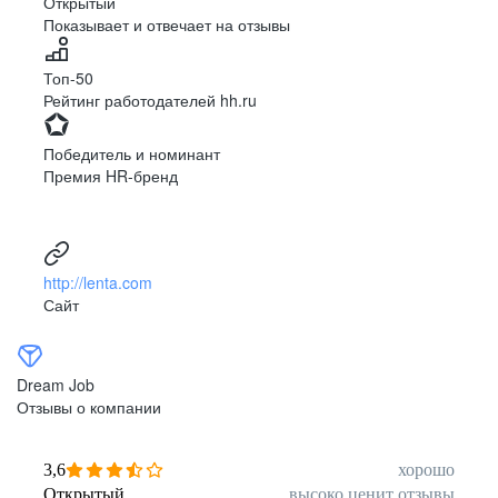
Открытый
Показывает и отвечает на отзывы
Луцк
Севастополь
Симферополь
Сумы
Топ-50
Тернополь
Ужгород
Рейтинг работодателей hh.ru
Харьков
Херсон
Хмельницкий
Черкассы
Победитель и номинант
Черновцы
Чернигов
Премия HR-бренд
Ленинградская
Ханты-Мансийск
область
Тольятти
Дудинка
(Красноярский край)
http://lenta.com
Тура (Красноярский
Агинское
Сайт
край)
(Забайкальский АО)
Усть-Ордынский
Палана
Анадырь
Сочи
Dream Job
Норильск
Дзержинск
Отзывы о компании
(Нижегородская
область)
Арзамас
Саров
3,6
хорошо
Обнинск
Салехард
Открытый
высоко ценит отзывы