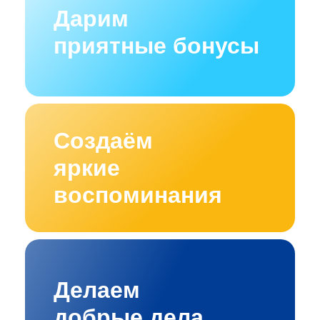
Дарим
приятные бонусы
Создаём
яркие
воспоминания
Делаем
добрые дела