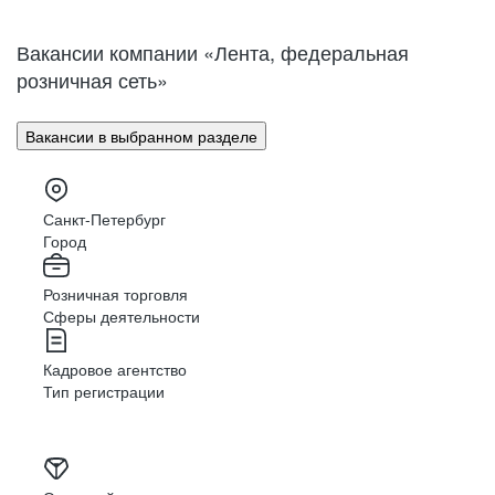
Нижний Новгород
Великий Новгород
Омск
Орел
Вакансии компании «Лента, федеральная
Оренбург
Пенза
розничная сеть»
Пермь
Петрозаводск
Псков
Ростов-на-Дону
Вакансии в выбранном разделе
Рязань
Самара
Саратов
Якутск
Южно-Сахалинск
Владикавказ
Санкт-Петербург
Смоленск
Ставрополь
Город
Тамбов
Казань
Розничная торговля
Тверь
Томск
Сферы деятельности
Кызыл
Тула
Тюмень
Ижевск
Кадровое агентство
Ульяновск
Уфа
Тип регистрации
Хабаровск
Абакан
Челябинск
Грозный
Чита
Чебоксары
Ярославль
Луганск